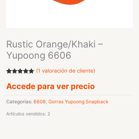
Rustic Orange/Khaki –
Yupoong 6606
(
1
valoración de cliente)
Valorado
1
Accede para ver precio
con
5.00
de
5 en base a
valoración
de un cliente
Categorías:
6606
,
Gorras Yupoong Snapback
Artículos vendidos: 2