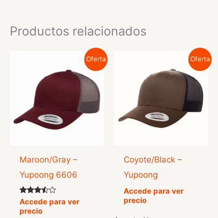
Productos relacionados
Oferta
Oferta
Maroon/Gray –
Coyote/Black –
Yupoong 6606
Yupoong
Accede para ver
precio
Valorado
Accede para ver
con
precio
3.33