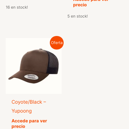
de 5
con
precio
5.00
16 en stock!
de 5
5 en stock!
Oferta
Coyote/Black –
Yupoong
Accede para ver
precio