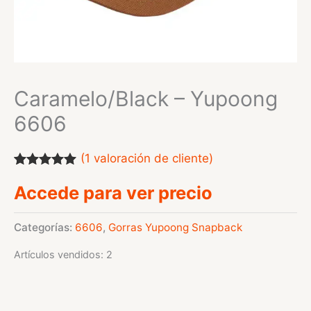
Caramelo/Black – Yupoong
6606
(
1
valoración de cliente)
Valorado
1
Accede para ver precio
con
5.00
de
5 en base a
valoración
de un cliente
Categorías:
6606
,
Gorras Yupoong Snapback
Artículos vendidos: 2