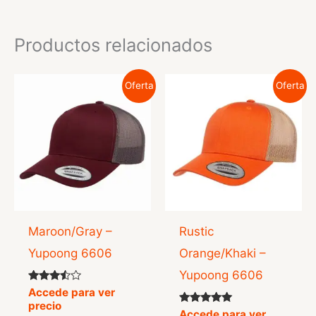
Productos relacionados
Oferta
Oferta
Maroon/Gray –
Rustic
Yupoong 6606
Orange/Khaki –
Yupoong 6606
Valorado
Accede para ver
con
precio
3.33
Valorado
Accede para ver