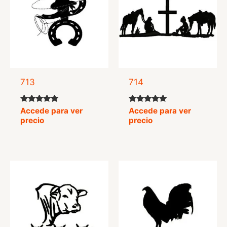
713
714
Valorado
Valorado
Accede para ver
Accede para ver
con
con
precio
precio
5.00
5.00
de 5
de 5