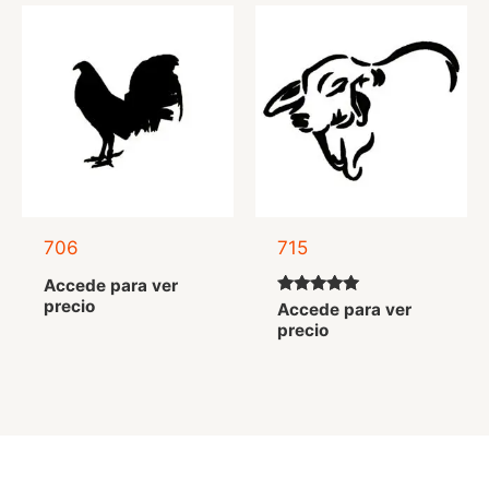
706
715
Accede para ver
precio
Valorado
Accede para ver
con
precio
5.00
de 5