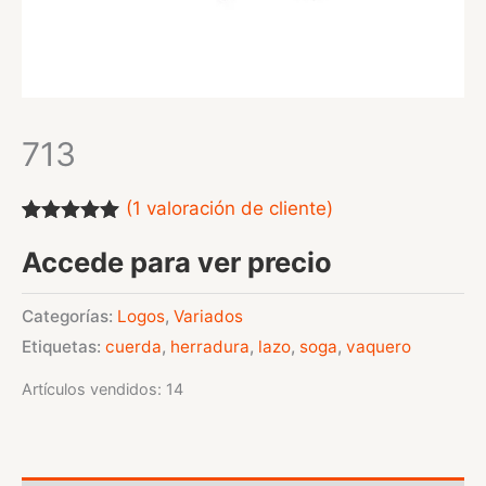
713
(
1
valoración de cliente)
Valorado
1
Accede para ver precio
con
5.00
de
5 en base a
valoración
de un cliente
Categorías:
Logos
,
Variados
Etiquetas:
cuerda
,
herradura
,
lazo
,
soga
,
vaquero
Artículos vendidos: 14