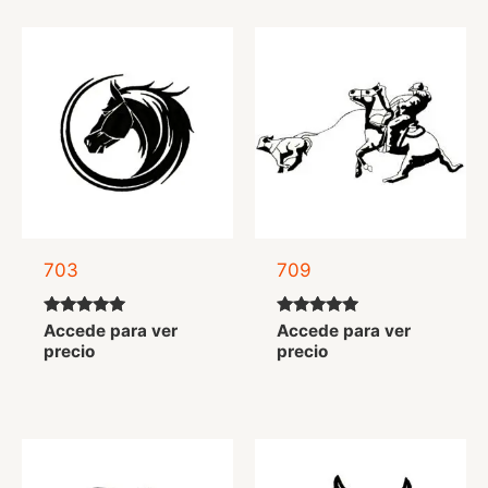
703
709
Valorado
Valorado
Accede para ver
Accede para ver
con
con
precio
precio
5.00
5.00
de 5
de 5