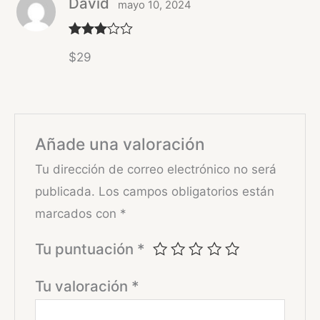
David
mayo 10, 2024
Valorad
$29
o con
3
de 5
Añade una valoración
Tu dirección de correo electrónico no será
publicada.
Los campos obligatorios están
marcados con
*
Tu puntuación
*
Tu valoración
*