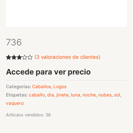
736
(
3
valoraciones de clientes)
Valorado
3
Accede para ver precio
con
3.00
de
5 en
base a
Categorías:
Caballos
,
Logos
valoraciones
Etiquetas:
caballo
,
dia
,
jinete
,
luna
,
noche
,
nubes
,
sol
,
de
clientes
vaquero
Artículos vendidos: 38