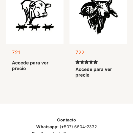
721
722
Accede para ver
precio
Valorado
Accede para ver
con
precio
5.00
de 5
Contacto
Whatsapp:
(+507) 6604-2332