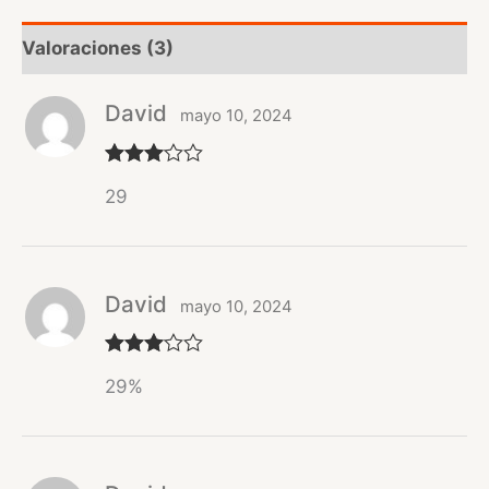
Valoraciones (3)
David
mayo 10, 2024
Valorad
29
o con
3
de 5
David
mayo 10, 2024
Valorad
29%
o con
3
de 5