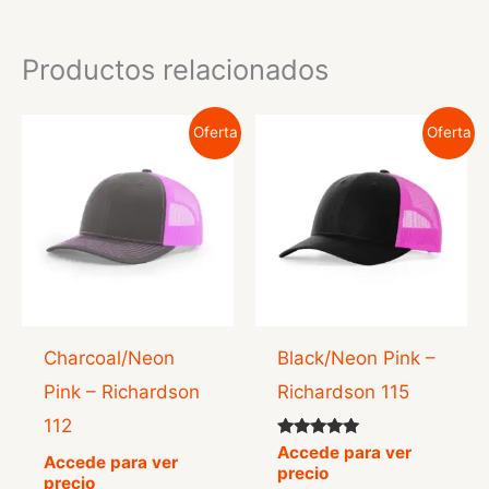
Productos relacionados
Oferta
Oferta
Charcoal/Neon
Black/Neon Pink –
Pink – Richardson
Richardson 115
112
Valorado
Accede para ver
Accede para ver
con
precio
5.00
precio