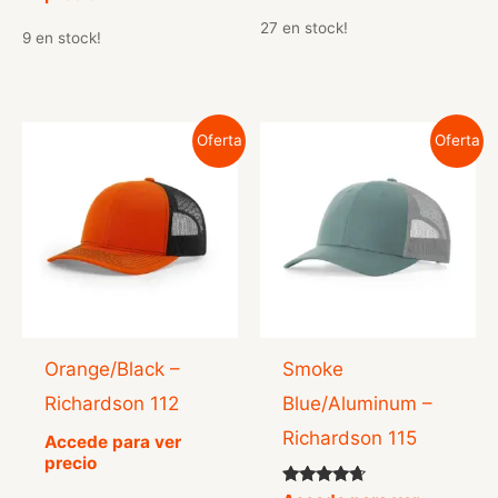
de 5
27 en stock!
9 en stock!
Oferta
Oferta
Orange/Black –
Smoke
Richardson 112
Blue/Aluminum –
Richardson 115
Accede para ver
precio
Valorado