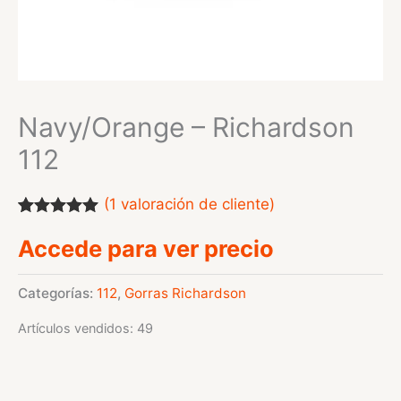
Navy/Orange – Richardson
112
(
1
valoración de cliente)
Valorado
1
Accede para ver precio
con
5.00
de
5 en base a
valoración
de un cliente
Categorías:
112
,
Gorras Richardson
Artículos vendidos: 49