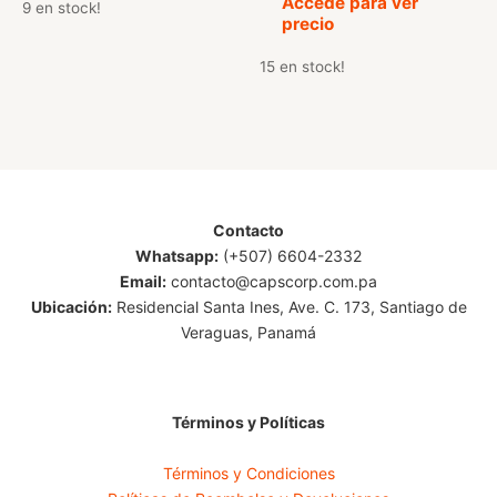
Accede para ver
9 en stock!
con
precio
4.50
de 5
15 en stock!
Contacto
Whatsapp:
(+507) 6604-2332
Email:
contacto@capscorp.com.pa
Ubicación:
Residencial Santa Ines, Ave. C. 173, Santiago de
Veraguas, Panamá
Términos y Políticas
Términos y Condiciones