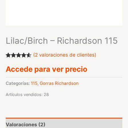
Lilac/Birch – Richardson 115
(
2
valoraciones de clientes)
Valorado
2
Accede para ver precio
con
4.50
de
5 en base
a
valoraciones
Categorías:
115
,
Gorras Richardson
de
clientes
Artículos vendidos: 28
Valoraciones (2)