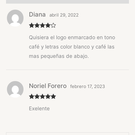
Diana
abril 29, 2022
Valorado
Quisiera el logo enmarcado en tono
con
4
de 5
café y letras color blanco y café las
mas pequeñas de abajo.
Noriel Forero
febrero 17, 2023
Valorado
Exelente
con
5
de 5