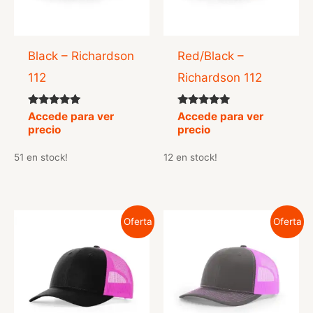
Black – Richardson
Red/Black –
112
Richardson 112
Valorado
Valorado
Accede para ver
Accede para ver
con
con
precio
precio
4.90
5.00
de 5
de 5
51 en stock!
12 en stock!
Oferta
Oferta