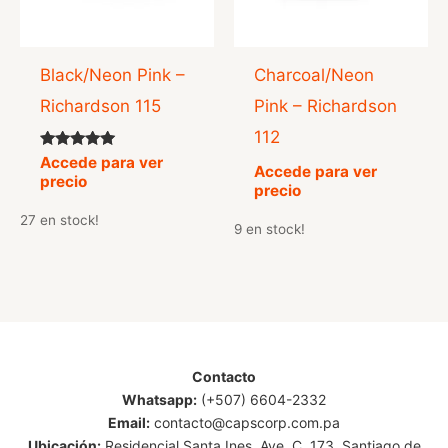
Black/Neon Pink –
Charcoal/Neon
Richardson 115
Pink – Richardson
112
Valorado
Accede para ver
Accede para ver
con
precio
5.00
precio
de 5
27 en stock!
9 en stock!
Contacto
Whatsapp:
(+507) 6604-2332
Email:
contacto@capscorp.com.pa
Ubicación:
Residencial Santa Ines, Ave. C. 173, Santiago de