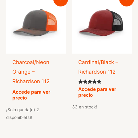
Charcoal/Neon
Cardinal/Black –
Orange –
Richardson 112
Richardson 112
Valorado
Accede para ver
Accede para ver
con
precio
5.00
precio
de 5
33 en stock!
¡Solo queda(n) 2
disponible(s)!