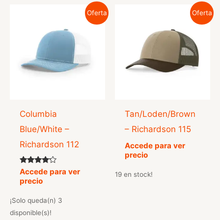
Oferta
Oferta
Columbia
Tan/Loden/Brown
Blue/White –
– Richardson 115
Richardson 112
Accede para ver
precio
Valorado
Accede para ver
19 en stock!
con
precio
4.00
de 5
¡Solo queda(n) 3
disponible(s)!