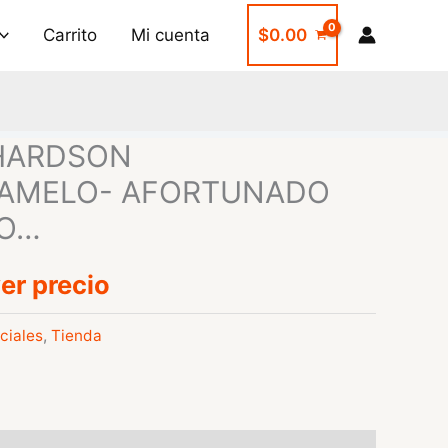
Carrito
Mi cuenta
$
0.00
HARDSON
AMELO- AFORTUNADO
GO…
er precio
ciales
,
Tienda