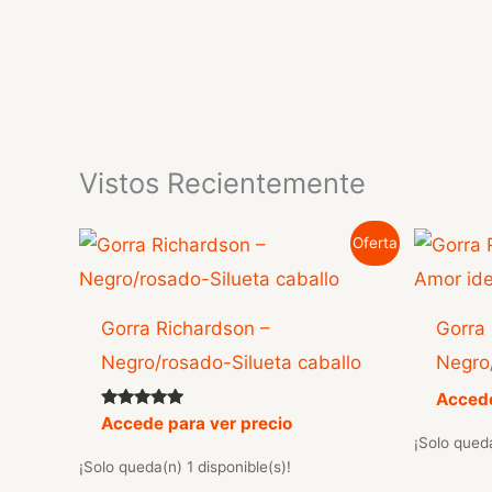
Vistos Recientemente
Oferta
Gorra Richardson –
Gorra
Negro/rosado-Silueta caballo
Negro
Accede
Valorado
Accede para ver precio
con
¡Solo queda
5.00
¡Solo queda(n) 1 disponible(s)!
de 5