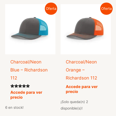
Oferta
Oferta
Charcoal/Neon
Charcoal/Neon
Blue – Richardson
Orange –
112
Richardson 112
Accede para ver
precio
Valorado
Accede para ver
con
precio
5.00
¡Solo queda(n) 2
de 5
6 en stock!
disponible(s)!