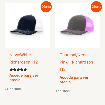
Oferta
Oferta
Navy/White –
Charcoal/Neon
Richardson 112
Pink – Richardson
112
Valorado
Accede para ver
Accede para ver
con
precio
4.50
precio
de 5
24 en stock!
9 en stock!