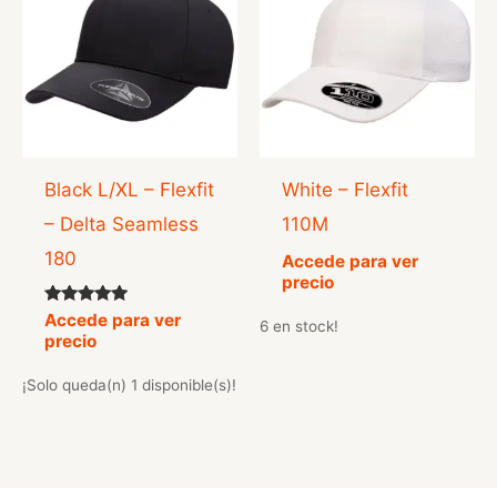
Black L/XL – Flexfit
White – Flexfit
– Delta Seamless
110M
180
Accede para ver
precio
Valorado
Accede para ver
6 en stock!
con
precio
5.00
de 5
¡Solo queda(n) 1 disponible(s)!