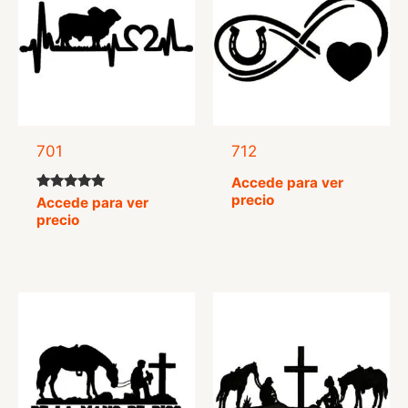
701
712
Accede para ver
precio
Valorado
Accede para ver
con
precio
5.00
de 5