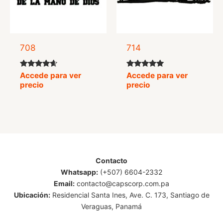
708
714
Valorado
Valorado
Accede para ver
Accede para ver
con
con
precio
precio
4.42
5.00
de 5
de 5
Contacto
Whatsapp:
(+507) 6604-2332
Email:
contacto@capscorp.com.pa
Ubicación:
Residencial Santa Ines, Ave. C. 173, Santiago de
Veraguas, Panamá