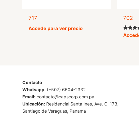
717
702
Accede para ver precio
Valorad
Accede
con
4.50
de 5
Contacto
Whatsapp:
(+507) 6604-2332
Email:
contacto@capscorp.com.pa
Ubicación:
Residencial Santa Ines, Ave. C. 173,
Santiago de Veraguas, Panamá