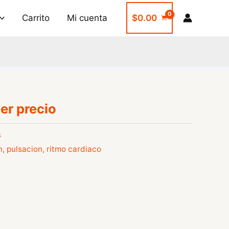
Carrito
Mi cuenta
$
0.00
er precio
s
n
,
pulsacion
,
ritmo cardiaco