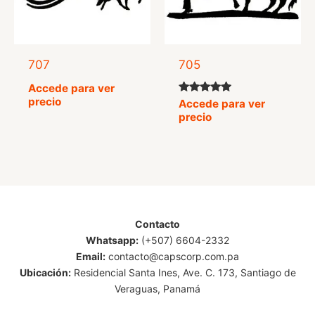
707
705
Accede para ver
precio
Valorado
Accede para ver
con
precio
4.75
de 5
Contacto
Whatsapp:
(+507) 6604-2332
Email:
contacto@capscorp.com.pa
Ubicación:
Residencial Santa Ines, Ave. C. 173, Santiago de
Veraguas, Panamá