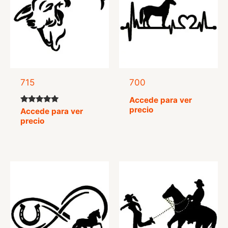
715
700
Accede para ver
precio
Valorado
Accede para ver
con
precio
5.00
de 5