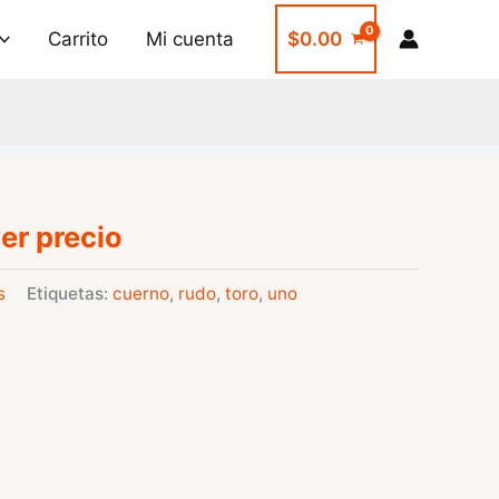
Carrito
Mi cuenta
$
0.00
er precio
s
Etiquetas:
cuerno
,
rudo
,
toro
,
uno