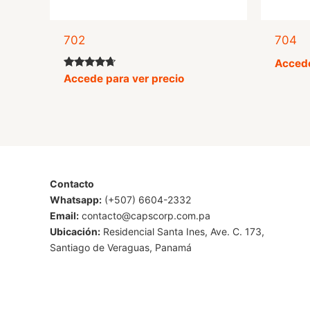
702
704
Accede
Valorado
Accede para ver precio
con
4.50
de 5
Contacto
Whatsapp:
(+507) 6604-2332
Email:
contacto@capscorp.com.pa
Ubicación:
Residencial Santa Ines, Ave. C. 173,
Santiago de Veraguas, Panamá