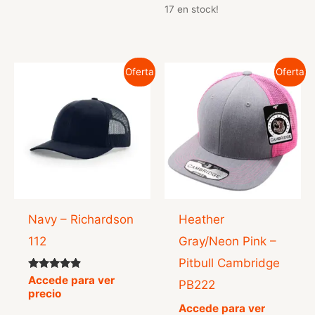
17 en stock!
Oferta
Oferta
Navy – Richardson
Heather
112
Gray/Neon Pink –
Pitbull Cambridge
Valorado
Accede para ver
PB222
con
precio
4.71
Accede para ver
de 5