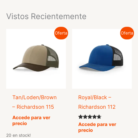
Vistos Recientemente
Oferta
Oferta
Tan/Loden/Brown
Royal/Black –
– Richardson 115
Richardson 112
Accede para ver
precio
Valorado
Accede para ver
con
precio
4.50
20 en stock!
de 5