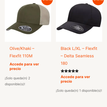
Olive/Khaki –
Black L/XL – Flexfit
Flexfit 110M
– Delta Seamless
180
Accede para ver
precio
Valorado
Accede para ver
¡Solo queda(n) 2
con
precio
5.00
disponible(s)!
de 5
¡Solo queda(n) 1 disponible(s)!