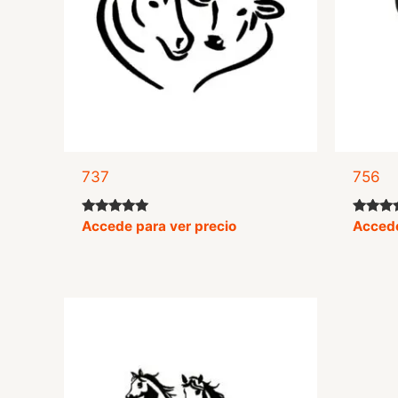
737
756
Valorado
Valorad
Accede para ver precio
Accede
con
con
5.00
5.00
de 5
de 5