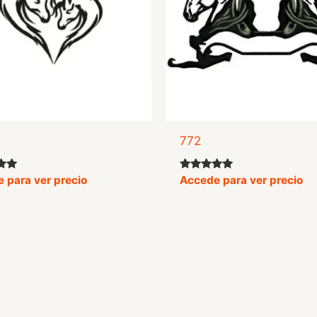
772
o
Valorado
 para ver precio
Accede para ver precio
con
5.00
de 5