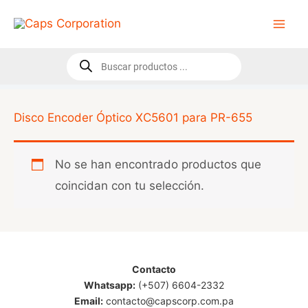
Ir
al
contenido
Búsqueda
de
productos
Disco Encoder Óptico XC5601 para PR-655
No se han encontrado productos que
coincidan con tu selección.
Contacto
Whatsapp:
(+507) 6604-2332
Email:
contacto@capscorp.com.pa